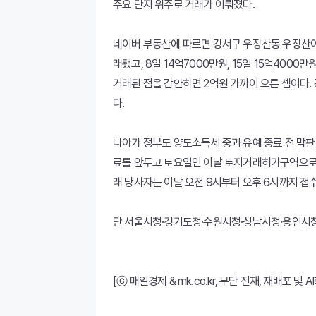
주요 단지 위주로 거래가 이뤄졌다.
네이버 부동산에 따르면 강서구 우장산동 우장산아
래됐고, 8일 14억7000만원, 15일 15억400
거래된 점을 감안하면 2억원 가까이 오른 셈이다
다.
나아가 정부도 양도소득세 중과 유예 종료 전 막판
료를 앞두고 토요일인 이날 토지거래허가구역으로 
래 당사자는 이날 오전 9시부터 오후 6시까지 접
단 서울시청·경기도청·수원시청·성남시청·용인시
[ⓒ 매일경제 & mk.co.kr, 무단 전재, 재배포 및 