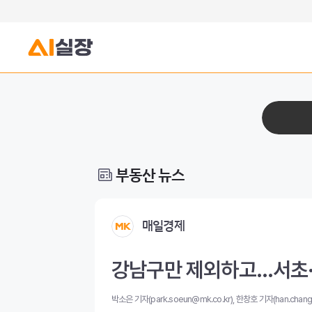
부동산 뉴스
매일경제
강남구만 제외하고…서초·
박소은 기자(park.soeun@mk.co.kr), 한창호 기자(han.chang