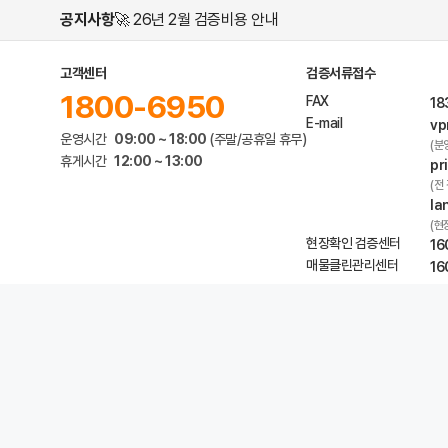
공지사항
🚀 26년 2월 검증비용 안내
고객센터
검증서류접수
1800-6950
FAX
18
E-mail
vp
운영시간
09:00 ~ 18:00
(주말/공휴일 휴무)
(분
휴게시간
12:00 ~ 13:00
pr
(전
la
(현
현장확인 검증센터
16
매물클린관리센터
16
개인정보 처리방침
서비스 이용약관
위치기반 서비스 이용약관
도움말
온라인 
프롭티어㈜
대표자 : 서동록
서울특별시 서초구 방배로
통신판매신고번호 : 제 2019-서울서초-0765
메일
© proptier. ALL RIGHTS RESERVED.
접속정