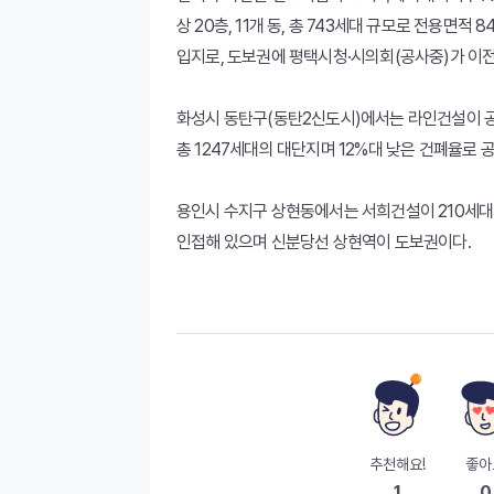
상 20층, 11개 동, 총 743세대 규모로 전용
입지로, 도보권에 평택시청·시의회(공사중)가 이
화성시 동탄구(동탄2신도시)에서는 라인건설이 공공
총 1247세대의 대단지며 12%대 낮은 건폐율로 
용인시 수지구 상현동에서는 서희건설이 210세대
인접해 있으며 신분당선 상현역이 도보권이다.
추천해요!
좋아
1
0