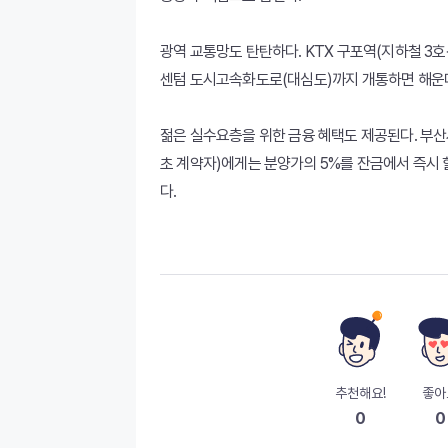
광역 교통망도 탄탄하다. KTX 구포역(지하철 3호
센텀 도시고속화도로(대심도)까지 개통하면 해운대
젊은 실수요층을 위한 금융 혜택도 제공된다. 부
초 계약자)에게는 분양가의 5%를 잔금에서 즉시 
다.
추천해요!
좋아
0
0