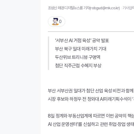
조성신 매경 디지털뉴스룸 기자(robgud@mk.co.kr)
기사입력 2
0
‘서부산 AI 거점 육성’ 공약 발표
부산 북구 일대 미래가치 기대
두산위브 트리니뷰 구명역
첨단 직주근접 수혜지 부상
부산 서부산권 일대가 첨단 산업 육성 비전과 함께
시장 후보와 하정우 전 청와대 AI미래기획수석이 ‘
8일 정계와 부동산업계에 따르면 이번 공약의 핵심은
AI 산업 운영센터’를 신설하고 관련 취업·창업 생