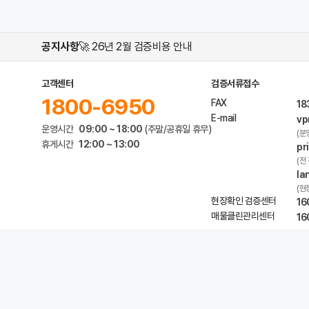
공지사항
🚀 26년 2월 검증비용 안내
고객센터
검증서류접수
1800-6950
FAX
18
E-mail
vp
운영시간
09:00 ~ 18:00
(주말/공휴일 휴무)
(분
휴게시간
12:00 ~ 13:00
pr
(전
la
(현
현장확인 검증센터
16
매물클린관리센터
16
개인정보 처리방침
서비스 이용약관
위치기반 서비스 이용약관
도움말
온라인 
프롭티어㈜
대표자 : 서동록
서울특별시 서초구 방배로