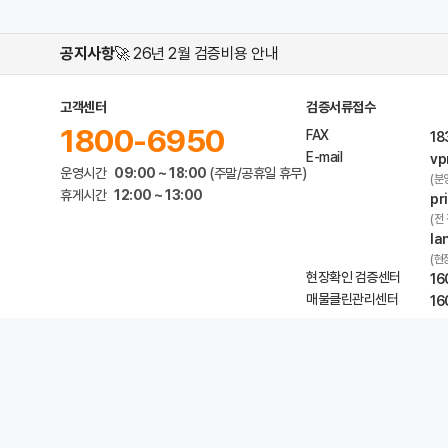
공지사항
🚀 26년 2월 검증비용 안내
고객센터
검증서류접수
1800-6950
FAX
18
E-mail
vp
운영시간
09:00 ~ 18:00
(주말/공휴일 휴무)
(분
휴게시간
12:00 ~ 13:00
pr
(전
la
(현
현장확인 검증센터
16
매물클린관리센터
16
개인정보 처리방침
서비스 이용약관
위치기반 서비스 이용약관
도움말
온라인 
프롭티어㈜
대표자 : 서동록
서울특별시 서초구 방배로
통신판매신고번호 : 제 2019-서울서초-0765
메일