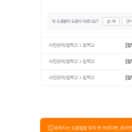
위 도움말이 도움이 되셨나요?
예
사진관리/집찍고
집찍고
[집
사진관리/집찍고
집찍고
[집
사진관리/집찍고
집찍고
[집
원하시는 도움말을 찾지 못 하셨다면, 온라인