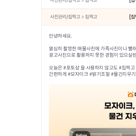
사진관리/집찍고
집찍고
[집
사진관리/집찍고
집찍고
[집
안녕하세요.
열심히 촬영한 매물사진에 가족사진이나 빨래
광고사진으로 활용하지 못한 경험이 있으실텐
오늘은 #포토샵 을 사용하지 않고도 #집찍고
간편하게 #모자이크 #밝기조절 #물건지우기 